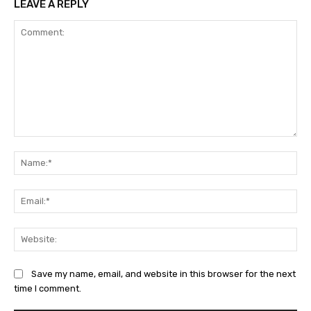
LEAVE A REPLY
Comment:
Na
Ema
Web
Save my name, email, and website in this browser for the next
time I comment.