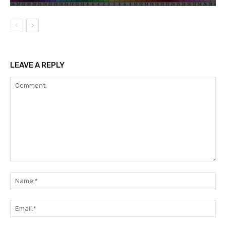
LEAVE A REPLY
Comment:
Na
Ema