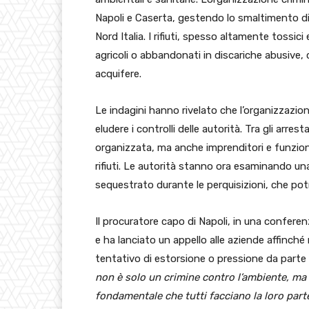
Napoli e Caserta, gestendo lo smaltimento di g
Nord Italia. I rifiuti, spesso altamente tossici 
agricoli o abbandonati in discariche abusive,
acquifere.
Le indagini hanno rivelato che l’organizzazion
eludere i controlli delle autorità. Tra gli arre
organizzata, ma anche imprenditori e funzionari
rifiuti. Le autorità stanno ora esaminando u
sequestrato durante le perquisizioni, che potr
Il procuratore capo di Napoli, in una confere
e ha lanciato un appello alle aziende affinché
tentativo di estorsione o pressione da parte d
non è solo un crimine contro l’ambiente, ma 
fondamentale che tutti facciano la loro pa