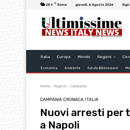
C
28.9
Rome
giovedì, 6 Agosto 2026
Sign 
Italia
Europa
Mondo
Regioni
Cor
Economia
Ambiente
Salute&Benessere
Mo
Home
Regioni
Campania
CAMPANIA
CRONACA
ITALIA
Nuovi arresti per tr
a Napoli