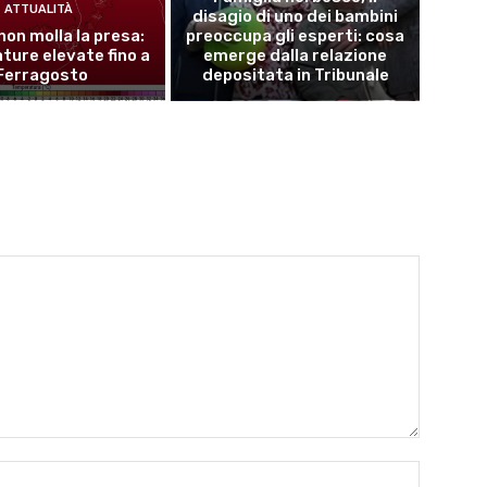
ATTUALITÀ
disagio di uno dei bambini
 non molla la presa:
preoccupa gli esperti: cosa
ure elevate fino a
emerge dalla relazione
Ferragosto
depositata in Tribunale
Name:*