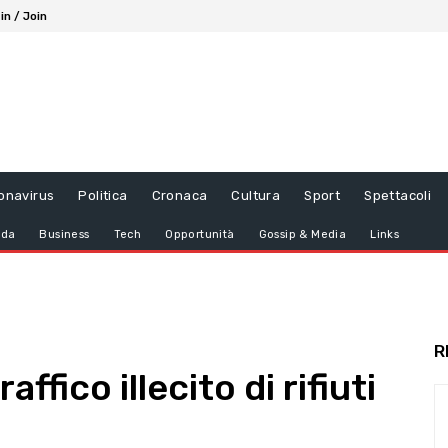
in / Join
onavirus
Politica
Cronaca
Cultura
Sport
Spettacoli
da
Business
Tech
Opportunità
Gossip & Media
Links
R
affico illecito di rifiuti