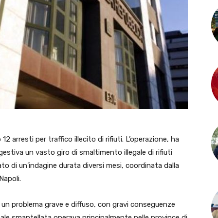
2 arresti per traffico illecito di rifiuti. L’operazione, ha
stiva un vasto giro di smaltimento illegale di rifiuti
ultato di un’indagine durata diversi mesi, coordinata dalla
Napoli.
senta un problema grave e diffuso, con gravi conseguenze
inale smantellata operava principalmente nelle province di