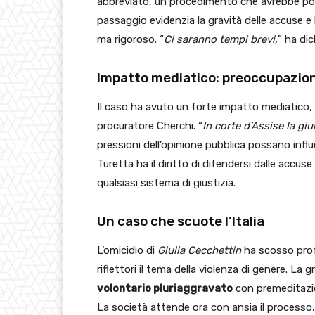
abbreviato, un procedimento che avrebbe pot
passaggio evidenzia la gravità delle accuse e
ma rigoroso. “
Ci saranno tempi brevi,
” ha dic
Impatto mediatico: preoccupazion
Il caso ha avuto un forte impatto mediatico
procuratore Cherchi. “
In corte d’Assise la giu
pressioni dell’opinione pubblica possano influ
Turetta ha il diritto di difendersi dalle accu
qualsiasi sistema di giustizia.
Un caso che scuote l’Italia
L’omicidio di
Giulia Cecchettin
ha scosso prof
riflettori il tema della violenza di genere. La
volontario pluriaggravato
con premeditazio
La società attende ora con ansia il processo, 