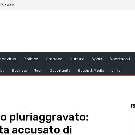
 in / Join
onavirus
Politica
Cronaca
Cultura
Sport
Spettacoli
da
Business
Tech
Opportunità
Gossip & Media
Links
R
io pluriaggravato:
ta accusato di