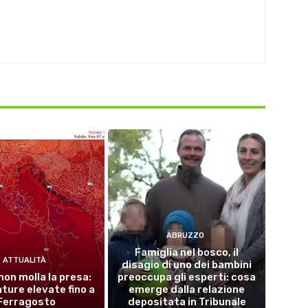
ABRUZZO
Famiglia nel bosco, il
ATTUALITÀ
disagio di uno dei bambini
 non molla la presa:
preoccupa gli esperti: cosa
ure elevate fino a
emerge dalla relazione
Ferragosto
depositata in Tribunale