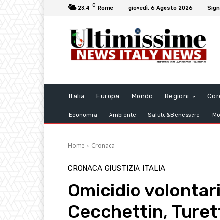
C
28.4
Rome
giovedì, 6 Agosto 2026
Sign
Italia
Europa
Mondo
Regioni
Cor
Economia
Ambiente
Salute&Benessere
Mo
Home
Cronaca
CRONACA
GIUSTIZIA
ITALIA
Omicidio volontar
Cecchettin, Turet