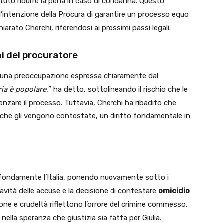
uto ridurre la pena in caso di condanna. Questo
 l’intenzione della Procura di garantire un processo equo
hiarato Cherchi, riferendosi ai prossimi passi legali.
i del procuratore
, una preoccupazione espressa chiaramente dal
ria è popolare,
” ha detto, sottolineando il rischio che le
enzare il processo. Tuttavia, Cherchi ha ribadito che
se che gli vengono contestate, un diritto fondamentale in
ondamente l’Italia, ponendo nuovamente sotto i
 gravità delle accuse e la decisione di contestare
omicidio
ne e crudeltà riflettono l’orrore del crimine commesso.
nella speranza che giustizia sia fatta per Giulia.