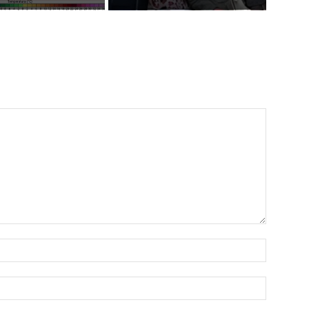
Name:*
Email:*