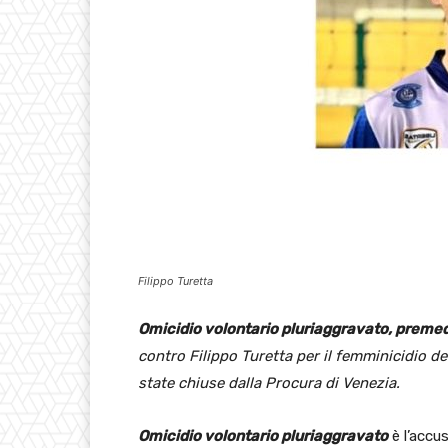
Filippo Turetta
Omicidio volontario pluriaggravato, premed
contro Filippo Turetta per il femminicidio de
state chiuse dalla Procura di Venezia.
Omicidio volontario pluriaggravato
è l’accu