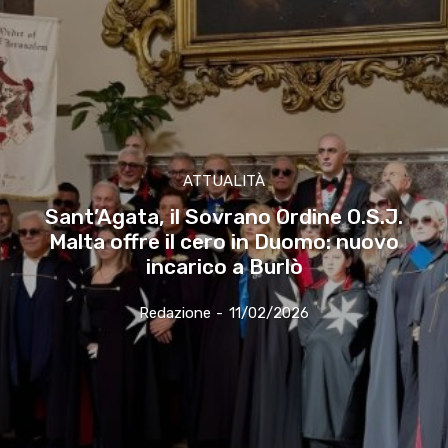
ATTUALITÀ
Sant’Agata, il Sovrano Ordine O.S.J.
Malta offre il cero in Duomo: nuovo
incarico a Burlò
Redazione
-
11/02/2026