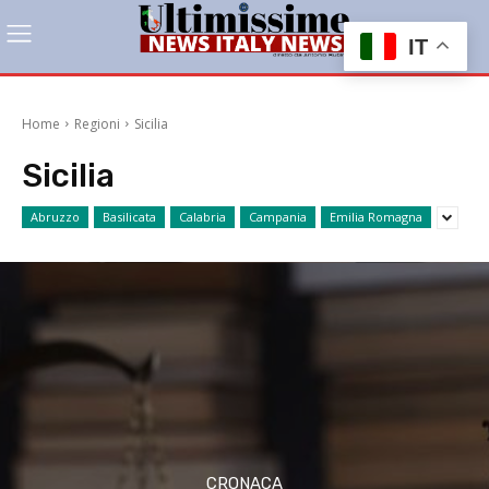
IT
Home
Regioni
Sicilia
Sicilia
Abruzzo
Basilicata
Calabria
Campania
Emilia Romagna
CRONACA